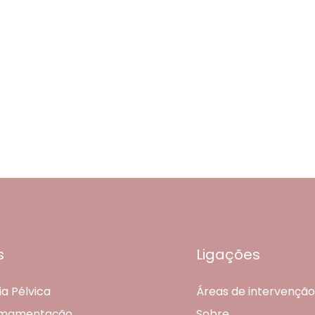
s
Ligações
ia Pélvica
Áreas de intervenção
Amamentação
Sobre