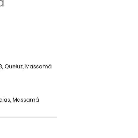
a
73, Queluz, Massamá
 Belas, Massamá