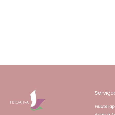
Serviço
Fisioterap
Apoio à 